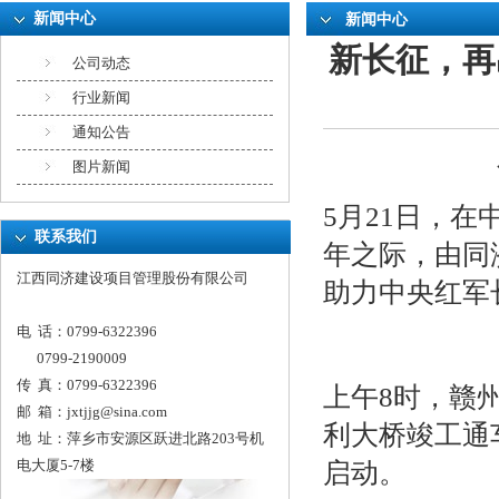
新闻中心
新闻中心
新长征，再
公司动态
行业新闻
通知公告
图片新闻
5月21日，
联系我们
年之际，由同
江西同济建设项目管理股份有限公司
助力中央红军
电 话：0799-6322396
0799-2190009
传 真：0799-6322396
上午8时，赣
邮 箱：
jxtjjg@sina.com
利大桥竣工通车
地 址：萍乡市安源区跃进北路203号机
电大厦5-7楼
启动。