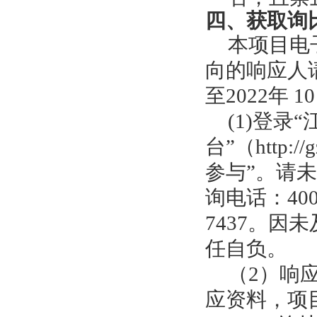
四、获取询
本项目电
向的响应人
至202
2
年
10
(1)登
台”（http:
参与”。请
询电话：400-
7437。
任自负。
（2）响
应资料，项