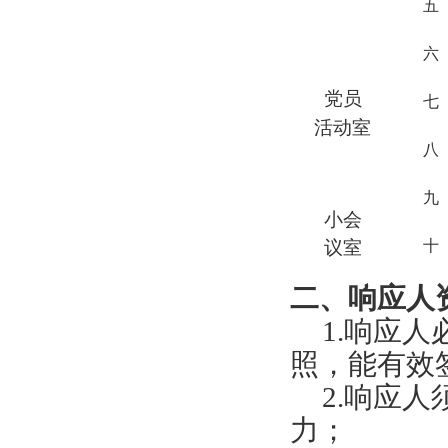
五
六
党员
七
活动室
八
九
小会
议室
十
二、响应人
1.
响应人
照，能有效
2.响应
力；