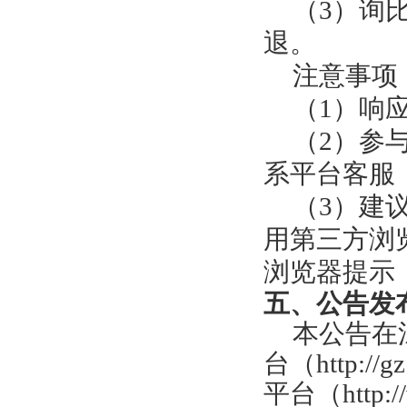
（3）
询
退
。
注意事项
（1）响
（2）参
系平台客服，咨
（3）建
用第三方浏
浏览器提示
五、公告发
本公告在
台
（http://g
平台
（http: